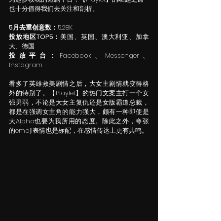
也十分值得我们去关注和剖析。
5月去重创意数：
5.28K
投放地区TOP5：
美国、英国、澳大利亚、加拿
大、德国
投放平台：
Facebook、Messenger、
Instagram
看多了英雄救美剧情之后，大女主剧情就变得格
外的特别了。【Playlet】的热门文案主打一个女
强男弱，不论是大女主复仇还是女版霸道总裁，
都是在强调女主角的能力强大，颇有一种即使是
大Alpha也要为我所用的态度。除此之外，夸张
的emoji表情也是标配，在感情传达上更有共鸣。