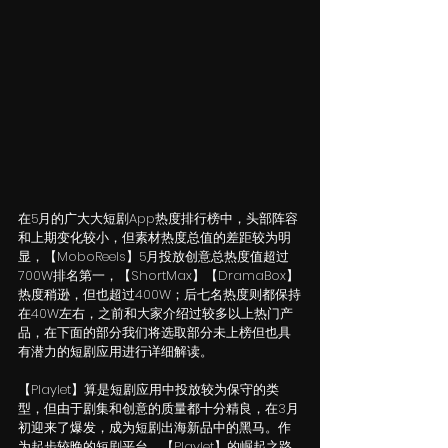
在5月的广大大短剧App热度排行榜中，头部阵容
和上期变化较小，但素材热度总值的差距较为明
显，【MoboReels】5月投放创意总热度值超过
700W排名第一，【ShortMax】【DramaBox】
热度稍逊，但也超过400W；后七名热度则都保持
在40W左右，之前和大家介绍过较多以上热门产
品，在下面的部分我们将选取部分未上榜但也具
有潜力的短剧应用进行详细解读。
【Playlet】算是短剧应用中投放较为保守的类
型，但由于剧集和创意的质量都十分精良，在3月
初迎来了爆发，成为短剧出海新品中的黑马。作
为起步较晚的短剧平台，【Playlet】的崛起之路