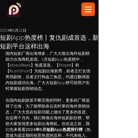
2024年8月22日
短剧App热度榜丨复仇剧成首选，新
短剧平台这样出海
国内短剧厂商出海增多，广大大推出海外短剧榜
助力出海商机发现。5月短剧App热度榜中，
【MoboReels】热度居首。【Playlet】和
【RushShort】为短剧出海新秀，前者主打女强
男弱剧情，后者主打狗血三角恋，均通过翻译国
内短剧成功出海。广大大短剧App榜可助用户实
时掌握短剧营销动态。
在国内短剧政策不断完善的同时，更多的厂商选
择了出海，为了能帮助各位实时掌控海外营销动
态，广大大也在短剧功能上做出了更多的改进。
在近两个月内，我们将推出海外短剧剧目榜，帮
助大家发现更多短剧出海商机。但在这之前，我
们先来看看
2024年5月短剧App热度排行榜
（热
度值为选定期间创意热度的总和，不代表收入、