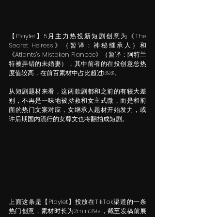
【Playlet】5月主力热投新短剧创意为《The 
Secret Heiress》（暂译：神秘继承人）和
《Atlants's Mistaken Fiancee》（暂译：阿特兰
特被弄错的未婚妻），其中前者的在投创意总热
度值较高，在前百素材中占比超过89%。
从短剧题材来看，这两款剧都和之前的有较大差
别，不再是一味地被拯救和女主式微，而是和前
面的热门文案对应，女继承人题材开始发力，或
许后期国内流行的女尊文也将翻拍成短剧。
上面这条是【Playlet】投放在TikTok渠道的一条
热门创意，素材时长为2min39s，截至发稿前展