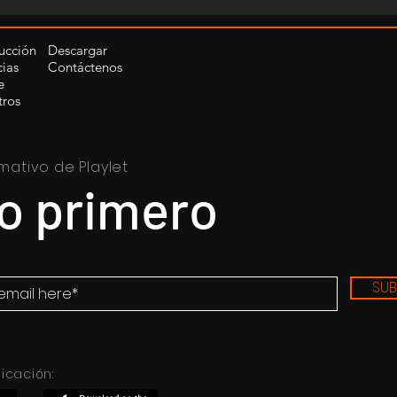
ucción
Descargar
cias
Contáctenos
e
tros
rmativo de Playlet
lo primero
SUB
icación: