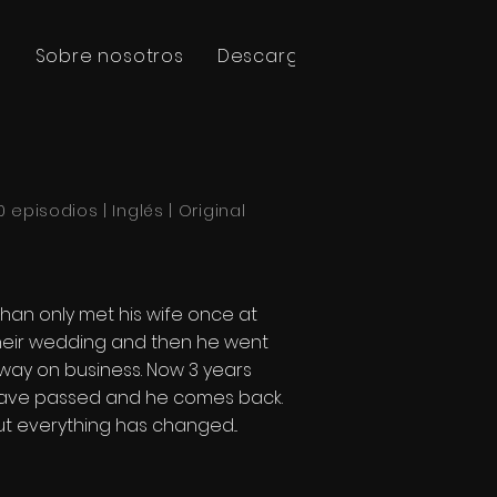
s
Sobre nosotros
Descargar
線上預訂
0 episodios | Inglés | Original
than only met his wife once at
heir wedding and then he went
way on business. Now 3 years
ave passed and he comes back.
ut everything has changed...