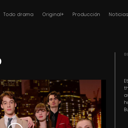
Todo drama
Original+
Producción
Noticia
ó
8
E
t
a
h
B