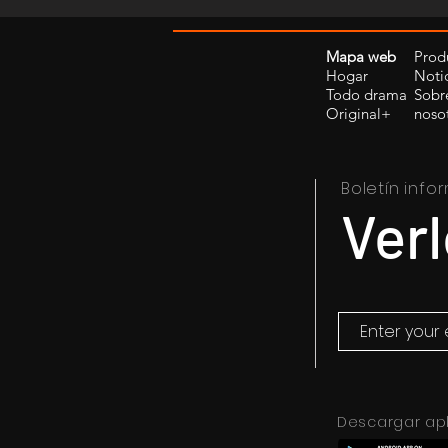
Mapa web
Prod
Hogar
Noti
Todo drama
Sobr
Original+
noso
Boletín info
Ver
Descargar apl