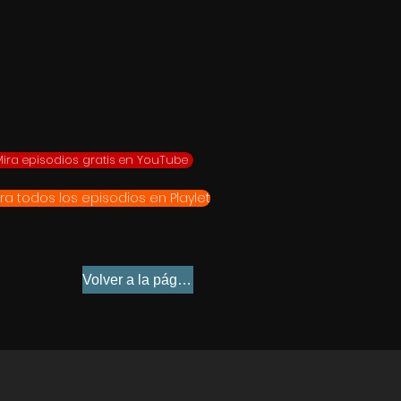
ira episodios gratis en YouTube
ira todos los episodios en Playlet
Volver a la página de inicio