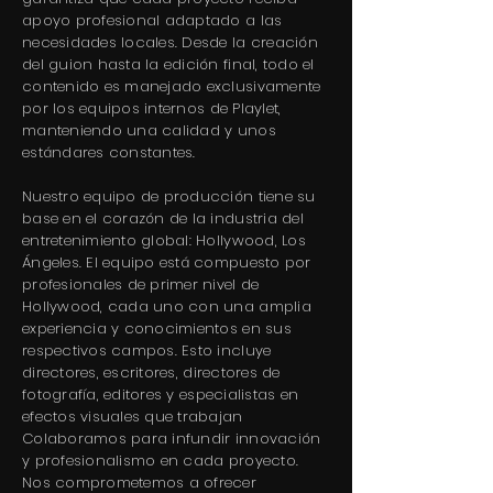
apoyo profesional adaptado a las
necesidades locales. Desde la creación
del guion hasta la edición final, todo el
contenido es manejado exclusivamente
por los equipos internos de Playlet,
manteniendo una calidad y unos
estándares constantes.
Nuestro equipo de producción tiene su
base en el corazón de la industria del
entretenimiento global: Hollywood, Los
Ángeles. El equipo está compuesto por
profesionales de primer nivel de
Hollywood, cada uno con una amplia
experiencia y conocimientos en sus
respectivos campos. Esto incluye
directores, escritores, directores de
fotografía, editores y especialistas en
efectos visuales que trabajan
Colaboramos para infundir innovación
y profesionalismo en cada proyecto.
Nos comprometemos a ofrecer