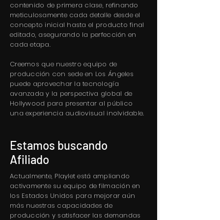
contenido de primera clase, refinando
meticulosamente cada detalle desde el
concepto inicial hasta el producto final
editado, asegurando la perfección en
cada etapa.
Creemos que nuestro equipo de
producción con sede en Los Ángeles
puede aprovechar la tecnología
avanzada y la perspectiva global de
Hollywood para presentar al público
una experiencia audiovisual inolvidable.
Estamos buscando
Afiliado
Actualmente, Playlet está ampliando
activamente su equipo de filmación en
los Estados Unidos para mejorar aún
más nuestras capacidades de
producción y satisfacer las demandas