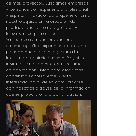
de más proyectos. Buscamos empresas
y personas con experiencia profesional
y espíritu innovador para que se unan a
nuestro equipo en la creación de
producciones cinematográficas y
televisivas de primer nivel.
Ya sea que sea una productora
cinematográfica experimentada o una
persona que aspire a ingresar a la
industria del entretenimiento, Playlet lo
invita a unirse a nosotros. Esperamos
colaborar con usted para crear más
contenido sobresaliente. Si está
interesado, no dude en comunicarse
con nosotros a través de la información
que se proporciona a continuación.